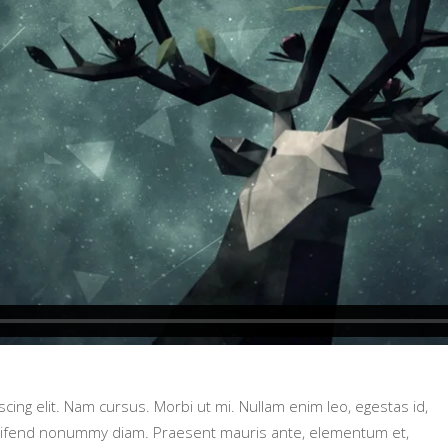
cing elit. Nam cursus. Morbi ut mi. Nullam enim leo, egestas id,
leifend nonummy diam. Praesent mauris ante, elementum et,