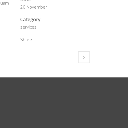
iquam
20 November
Category
services
Share