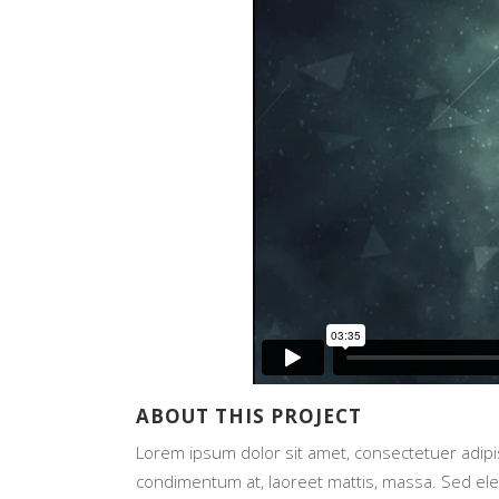
ABOUT THIS PROJECT
Lorem ipsum dolor sit amet, consectetuer adipis
condimentum at, laoreet mattis, massa. Sed e